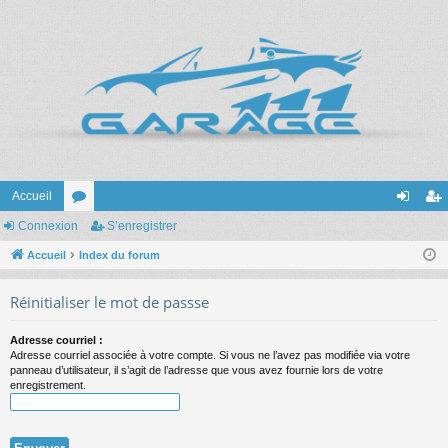
Accueil
Connexion
or
S’enregistrer
on
’e
Accueil
u
Index du forum
ne
nr
m
xi
eg
Réinitialiser le mot de passse
s
on
ist
Adresse courriel :
re
Adresse courriel associée à votre compte. Si vous ne l’avez pas modifiée via votre
panneau d’utilisateur, il s’agit de l’adresse que vous avez fournie lors de votre
r
enregistrement.