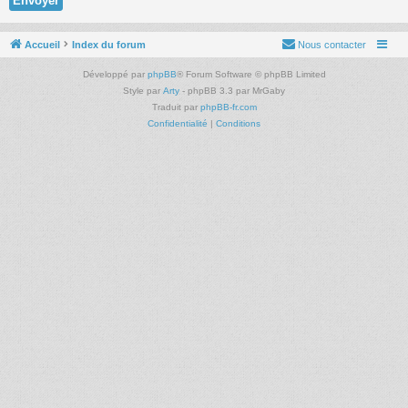
Accueil
Index du forum
Nous contacter
Développé par
phpBB
® Forum Software © phpBB Limited
Style par
Arty
- phpBB 3.3 par MrGaby
Traduit par
phpBB-fr.com
Confidentialité
|
Conditions