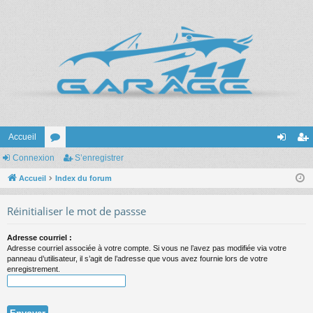
Accueil
Connexion
or
S’enregistrer
on
’e
Accueil
u
Index du forum
ne
nr
m
xi
eg
Réinitialiser le mot de passse
s
on
ist
Adresse courriel :
re
Adresse courriel associée à votre compte. Si vous ne l’avez pas modifiée via votre
panneau d’utilisateur, il s’agit de l’adresse que vous avez fournie lors de votre
r
enregistrement.