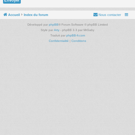
Accueil
Index du forum
Nous contacter
Développé par
phpBB
® Forum Software © phpBB Limited
Style par
Arty
- phpBB 3.3 par MrGaby
Traduit par
phpBB-fr.com
Confidentialité
|
Conditions