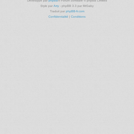
Développé par
phpBB
® Forum Software © phpBB Limited
Style par
Arty
- phpBB 3.3 par MrGaby
Traduit par
phpBB-fr.com
Confidentialité
|
Conditions