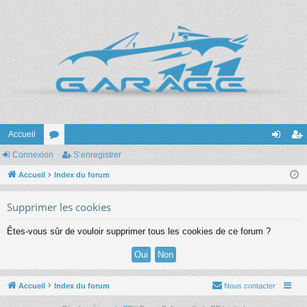
Accueil
Connexion
or
S’enregistrer
on
’e
Accueil
u
Index du forum
ne
nr
m
xi
eg
Supprimer les cookies
s
on
ist
Êtes-vous sûr de vouloir supprimer tous les cookies de ce forum ?
re
r
Accueil
Index du forum
Nous contacter