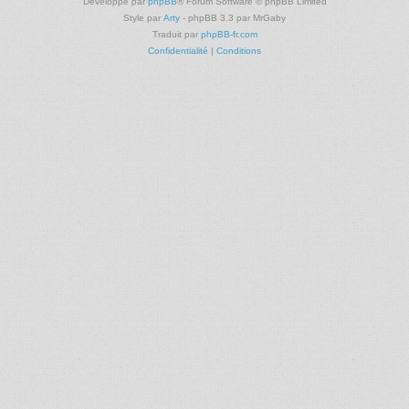
Développé par
phpBB
® Forum Software © phpBB Limited
Style par
Arty
- phpBB 3.3 par MrGaby
Traduit par
phpBB-fr.com
Confidentialité
|
Conditions