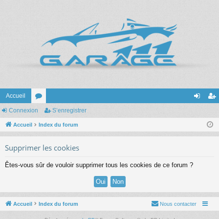
Accueil
Connexion
or
S’enregistrer
on
’e
Accueil
u
Index du forum
ne
nr
m
xi
eg
Supprimer les cookies
s
on
ist
Êtes-vous sûr de vouloir supprimer tous les cookies de ce forum ?
re
r
Accueil
Index du forum
Nous contacter