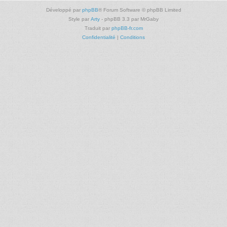
Développé par
phpBB
® Forum Software © phpBB Limited
Style par
Arty
- phpBB 3.3 par MrGaby
Traduit par
phpBB-fr.com
Confidentialité
|
Conditions