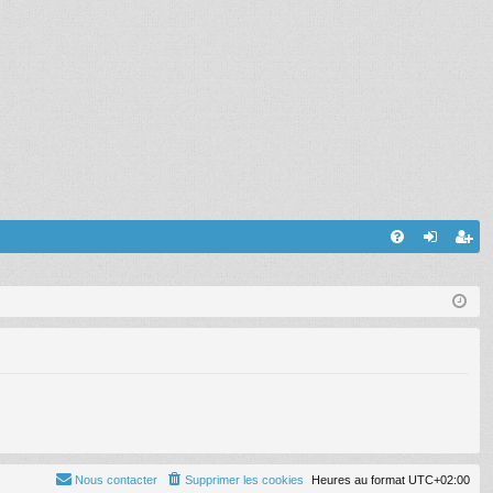
FA
on
’e
Q
ne
nr
xi
eg
on
ist
re
r
Nous contacter
Supprimer les cookies
Heures au format
UTC+02:00