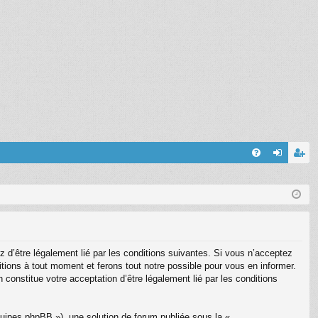
FA
on
’e
Q
ne
nr
xi
eg
on
ist
 d’être légalement lié par les conditions suivantes. Si vous n’acceptez
re
itions à tout moment et ferons tout notre possible pour vous en informer.
 constitue votre acceptation d’être légalement lié par les conditions
r
quipes phpBB »), une solution de forum publiée sous la «