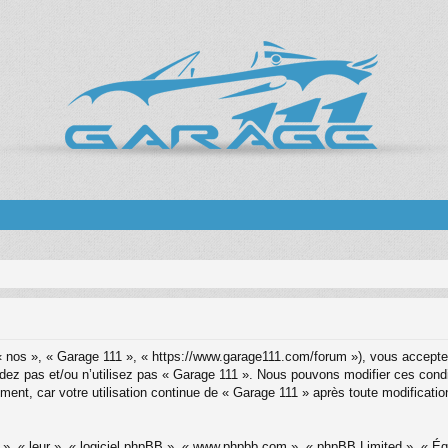
« nos », « Garage 111 », « https://www.garage111.com/forum »), vous acceptez
cédez pas et/ou n’utilisez pas « Garage 111 ». Nous pouvons modifier ces cond
ment, car votre utilisation continue de « Garage 111 » après toute modification
x », « leur », « logiciel phpBB », « www.phpbb.com », « phpBB Limited », « É