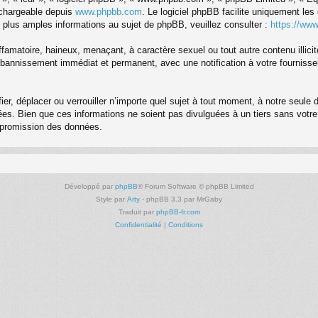
échargeable depuis
www.phpbb.com
. Le logiciel phpBB facilite uniquement le
 plus amples informations au sujet de phpBB, veuillez consulter :
https://ww
famatoire, haineux, menaçant, à caractère sexuel ou tout autre contenu illici
re bannissement immédiat et permanent, avec une notification à votre fourniss
er, déplacer ou verrouiller n’importe quel sujet à tout moment, à notre seule
s. Bien que ces informations ne soient pas divulguées à un tiers sans votre
ompromission des données.
Développé par
phpBB
® Forum Software © phpBB Limited
Style par
Arty
- phpBB 3.3 par MrGaby
Traduit par
phpBB-fr.com
Confidentialité
|
Conditions