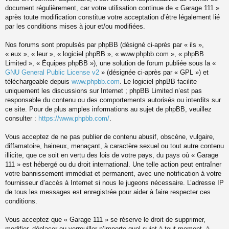
document régulièrement, car votre utilisation continue de « Garage 111 »
après toute modification constitue votre acceptation d’être légalement lié
par les conditions mises à jour et/ou modifiées.
Nos forums sont propulsés par phpBB (désigné ci-après par « ils »,
« eux », « leur », « logiciel phpBB », « www.phpbb.com », « phpBB
Limited », « Équipes phpBB »), une solution de forum publiée sous la «
GNU General Public License v2
» (désignée ci-après par « GPL ») et
téléchargeable depuis
www.phpbb.com
. Le logiciel phpBB facilite
uniquement les discussions sur Internet ; phpBB Limited n’est pas
responsable du contenu ou des comportements autorisés ou interdits sur
ce site. Pour de plus amples informations au sujet de phpBB, veuillez
consulter :
https://www.phpbb.com/
.
Vous acceptez de ne pas publier de contenu abusif, obscène, vulgaire,
diffamatoire, haineux, menaçant, à caractère sexuel ou tout autre contenu
illicite, que ce soit en vertu des lois de votre pays, du pays où « Garage
111 » est hébergé ou du droit international. Une telle action peut entraîner
votre bannissement immédiat et permanent, avec une notification à votre
fournisseur d’accès à Internet si nous le jugeons nécessaire. L’adresse IP
de tous les messages est enregistrée pour aider à faire respecter ces
conditions.
Vous acceptez que « Garage 111 » se réserve le droit de supprimer,
modifier, déplacer ou verrouiller n’importe quel sujet à tout moment, à