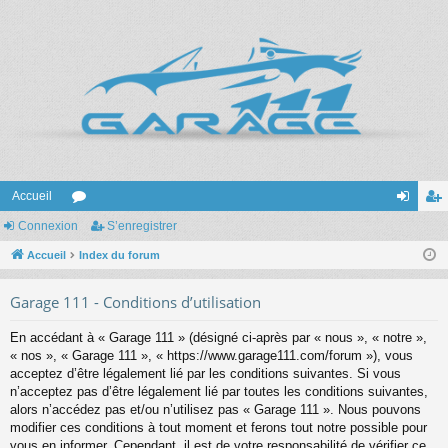
Accueil
Connexion
or
S’enregistrer
on
’e
Accueil
u
Index du forum
ne
nr
m
xi
eg
Garage 111 - Conditions d’utilisation
s
on
ist
En accédant à « Garage 111 » (désigné ci-après par « nous », « notre »,
re
« nos », « Garage 111 », « https://www.garage111.com/forum »), vous
acceptez d’être légalement lié par les conditions suivantes. Si vous
r
n’acceptez pas d’être légalement lié par toutes les conditions suivantes,
alors n’accédez pas et/ou n’utilisez pas « Garage 111 ». Nous pouvons
modifier ces conditions à tout moment et ferons tout notre possible pour
vous en informer. Cependant, il est de votre responsabilité de vérifier ce