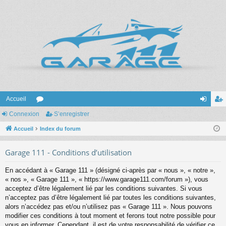
Accueil
Connexion
or
S’enregistrer
on
’e
Accueil
u
Index du forum
ne
nr
m
xi
eg
Garage 111 - Conditions d’utilisation
s
on
ist
En accédant à « Garage 111 » (désigné ci-après par « nous », « notre »,
re
« nos », « Garage 111 », « https://www.garage111.com/forum »), vous
acceptez d’être légalement lié par les conditions suivantes. Si vous
r
n’acceptez pas d’être légalement lié par toutes les conditions suivantes,
alors n’accédez pas et/ou n’utilisez pas « Garage 111 ». Nous pouvons
modifier ces conditions à tout moment et ferons tout notre possible pour
vous en informer. Cependant, il est de votre responsabilité de vérifier ce