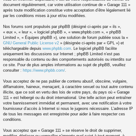
document régulièrement, car votre utilisation continue de « Garage 111 »
après toute modification constitue votre acceptation d’être légalement lié
par les conditions mises à jour et/ou modifiées.
Nos forums sont propulsés par phpBB (désigné ci-après par « ils »,
« eux », « leur », « logiciel phpBB », « www.phpbb.com », « phpBB
Limited », « Équipes phpBB »), une solution de forum publiée sous la «
GNU General Public License v2
» (désignée ci-après par « GPL ») et
téléchargeable depuis
www.phpbb.com
. Le logiciel phpBB facilite
uniquement les discussions sur Internet ; phpBB Limited n’est pas
responsable du contenu ou des comportements autorisés ou interdits sur
ce site. Pour de plus amples informations au sujet de phpBB, veuillez
consulter :
https://www.phpbb.com/
.
Vous acceptez de ne pas publier de contenu abusif, obscène, vulgaire,
diffamatoire, haineux, menaçant, à caractère sexuel ou tout autre contenu
illicite, que ce soit en vertu des lois de votre pays, du pays où « Garage
111 » est hébergé ou du droit international. Une telle action peut entraîner
votre bannissement immédiat et permanent, avec une notification à votre
fournisseur d’accès à Internet si nous le jugeons nécessaire. L’adresse IP
de tous les messages est enregistrée pour aider à faire respecter ces
conditions.
Vous acceptez que « Garage 111 » se réserve le droit de supprimer,
modifier, déplacer ou verrouiller n’importe quel sujet à tout moment, à