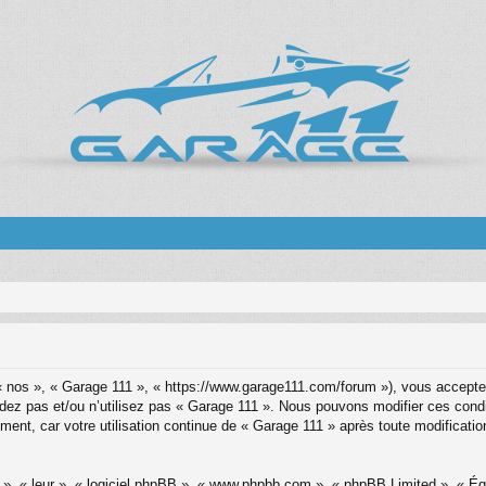
« nos », « Garage 111 », « https://www.garage111.com/forum »), vous acceptez
cédez pas et/ou n’utilisez pas « Garage 111 ». Nous pouvons modifier ces cond
ment, car votre utilisation continue de « Garage 111 » après toute modification
x », « leur », « logiciel phpBB », « www.phpbb.com », « phpBB Limited », « É