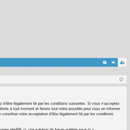
FA
on
’e
Q
ne
nr
xi
eg
on
ist
 d’être légalement lié par les conditions suivantes. Si vous n’acceptez
re
itions à tout moment et ferons tout notre possible pour vous en informer.
 constitue votre acceptation d’être légalement lié par les conditions
r
quipes phpBB »), une solution de forum publiée sous la «