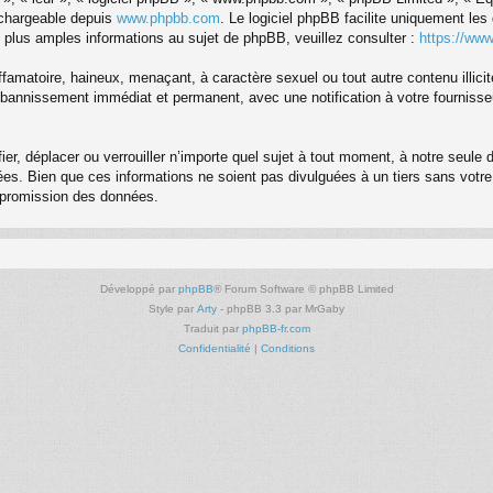
échargeable depuis
www.phpbb.com
. Le logiciel phpBB facilite uniquement le
 plus amples informations au sujet de phpBB, veuillez consulter :
https://ww
famatoire, haineux, menaçant, à caractère sexuel ou tout autre contenu illici
re bannissement immédiat et permanent, avec une notification à votre fourniss
er, déplacer ou verrouiller n’importe quel sujet à tout moment, à notre seule
s. Bien que ces informations ne soient pas divulguées à un tiers sans votre
ompromission des données.
Développé par
phpBB
® Forum Software © phpBB Limited
Style par
Arty
- phpBB 3.3 par MrGaby
Traduit par
phpBB-fr.com
Confidentialité
|
Conditions