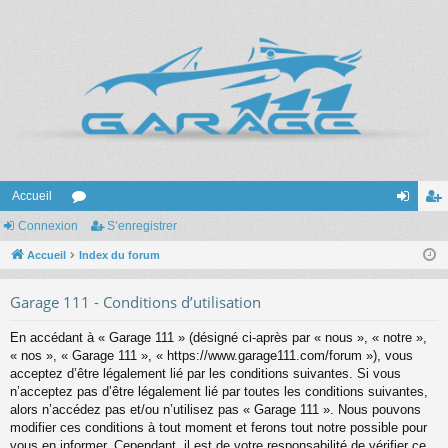
Accueil
Connexion
or
S’enregistrer
on
’e
Accueil
u
Index du forum
ne
nr
m
xi
eg
Garage 111 - Conditions d’utilisation
s
on
ist
En accédant à « Garage 111 » (désigné ci-après par « nous », « notre »,
re
« nos », « Garage 111 », « https://www.garage111.com/forum »), vous
acceptez d’être légalement lié par les conditions suivantes. Si vous
r
n’acceptez pas d’être légalement lié par toutes les conditions suivantes,
alors n’accédez pas et/ou n’utilisez pas « Garage 111 ». Nous pouvons
modifier ces conditions à tout moment et ferons tout notre possible pour
vous en informer. Cependant, il est de votre responsabilité de vérifier ce