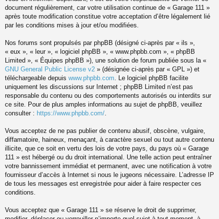
document régulièrement, car votre utilisation continue de « Garage 111 »
après toute modification constitue votre acceptation d’être légalement lié
par les conditions mises à jour et/ou modifiées.
Nos forums sont propulsés par phpBB (désigné ci-après par « ils »,
« eux », « leur », « logiciel phpBB », « www.phpbb.com », « phpBB
Limited », « Équipes phpBB »), une solution de forum publiée sous la «
GNU General Public License v2
» (désignée ci-après par « GPL ») et
téléchargeable depuis
www.phpbb.com
. Le logiciel phpBB facilite
uniquement les discussions sur Internet ; phpBB Limited n’est pas
responsable du contenu ou des comportements autorisés ou interdits sur
ce site. Pour de plus amples informations au sujet de phpBB, veuillez
consulter :
https://www.phpbb.com/
.
Vous acceptez de ne pas publier de contenu abusif, obscène, vulgaire,
diffamatoire, haineux, menaçant, à caractère sexuel ou tout autre contenu
illicite, que ce soit en vertu des lois de votre pays, du pays où « Garage
111 » est hébergé ou du droit international. Une telle action peut entraîner
votre bannissement immédiat et permanent, avec une notification à votre
fournisseur d’accès à Internet si nous le jugeons nécessaire. L’adresse IP
de tous les messages est enregistrée pour aider à faire respecter ces
conditions.
Vous acceptez que « Garage 111 » se réserve le droit de supprimer,
modifier, déplacer ou verrouiller n’importe quel sujet à tout moment, à