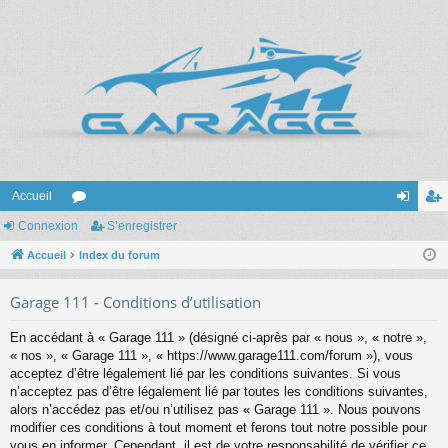
Accueil
Connexion
or
S’enregistrer
on
’e
Accueil
u
Index du forum
ne
nr
m
xi
eg
Garage 111 - Conditions d’utilisation
s
on
ist
En accédant à « Garage 111 » (désigné ci-après par « nous », « notre »,
re
« nos », « Garage 111 », « https://www.garage111.com/forum »), vous
acceptez d’être légalement lié par les conditions suivantes. Si vous
r
n’acceptez pas d’être légalement lié par toutes les conditions suivantes,
alors n’accédez pas et/ou n’utilisez pas « Garage 111 ». Nous pouvons
modifier ces conditions à tout moment et ferons tout notre possible pour
vous en informer. Cependant, il est de votre responsabilité de vérifier ce