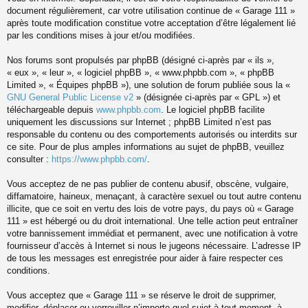
document régulièrement, car votre utilisation continue de « Garage 111 »
après toute modification constitue votre acceptation d’être légalement lié
par les conditions mises à jour et/ou modifiées.
Nos forums sont propulsés par phpBB (désigné ci-après par « ils »,
« eux », « leur », « logiciel phpBB », « www.phpbb.com », « phpBB
Limited », « Équipes phpBB »), une solution de forum publiée sous la «
GNU General Public License v2
» (désignée ci-après par « GPL ») et
téléchargeable depuis
www.phpbb.com
. Le logiciel phpBB facilite
uniquement les discussions sur Internet ; phpBB Limited n’est pas
responsable du contenu ou des comportements autorisés ou interdits sur
ce site. Pour de plus amples informations au sujet de phpBB, veuillez
consulter :
https://www.phpbb.com/
.
Vous acceptez de ne pas publier de contenu abusif, obscène, vulgaire,
diffamatoire, haineux, menaçant, à caractère sexuel ou tout autre contenu
illicite, que ce soit en vertu des lois de votre pays, du pays où « Garage
111 » est hébergé ou du droit international. Une telle action peut entraîner
votre bannissement immédiat et permanent, avec une notification à votre
fournisseur d’accès à Internet si nous le jugeons nécessaire. L’adresse IP
de tous les messages est enregistrée pour aider à faire respecter ces
conditions.
Vous acceptez que « Garage 111 » se réserve le droit de supprimer,
modifier, déplacer ou verrouiller n’importe quel sujet à tout moment, à