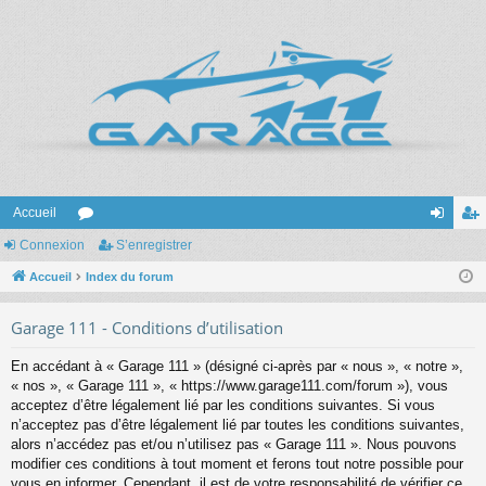
Accueil
Connexion
or
S’enregistrer
on
’e
Accueil
u
Index du forum
ne
nr
m
xi
eg
Garage 111 - Conditions d’utilisation
s
on
ist
En accédant à « Garage 111 » (désigné ci-après par « nous », « notre »,
re
« nos », « Garage 111 », « https://www.garage111.com/forum »), vous
acceptez d’être légalement lié par les conditions suivantes. Si vous
r
n’acceptez pas d’être légalement lié par toutes les conditions suivantes,
alors n’accédez pas et/ou n’utilisez pas « Garage 111 ». Nous pouvons
modifier ces conditions à tout moment et ferons tout notre possible pour
vous en informer. Cependant, il est de votre responsabilité de vérifier ce