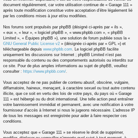
document régulièrement, car votre utilisation continue de « Garage 111 »
après toute modification constitue votre acceptation d’être légalement lié
par les conditions mises à jour et/ou modifiées.
Nos forums sont propulsés par phpBB (désigné ci-après par « ils »,
« eux », « leur », « logiciel phpBB », « www.phpbb.com », « phpBB
Limited », « Équipes phpBB »), une solution de forum publiée sous la «
GNU General Public License v2
» (désignée ci-après par « GPL ») et
téléchargeable depuis
www.phpbb.com
. Le logiciel phpBB facilite
uniquement les discussions sur Internet ; phpBB Limited n’est pas
responsable du contenu ou des comportements autorisés ou interdits sur
ce site. Pour de plus amples informations au sujet de phpBB, veuillez
consulter :
https://www.phpbb.com/
.
Vous acceptez de ne pas publier de contenu abusif, obscène, vulgaire,
diffamatoire, haineux, menaçant, à caractère sexuel ou tout autre contenu
illicite, que ce soit en vertu des lois de votre pays, du pays où « Garage
111 » est hébergé ou du droit international. Une telle action peut entraîner
votre bannissement immédiat et permanent, avec une notification à votre
fournisseur d’accès à Internet si nous le jugeons nécessaire. L’adresse IP
de tous les messages est enregistrée pour aider à faire respecter ces
conditions.
Vous acceptez que « Garage 111 » se réserve le droit de supprimer,
modifier, déplacer ou verrouiller n’importe quel sujet à tout moment, à