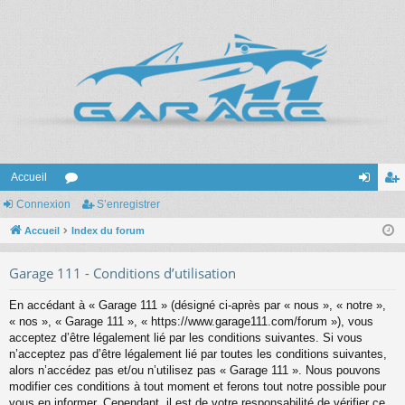
Accueil
Connexion
or
S’enregistrer
on
’e
Accueil
u
Index du forum
ne
nr
m
xi
eg
Garage 111 - Conditions d’utilisation
s
on
ist
En accédant à « Garage 111 » (désigné ci-après par « nous », « notre »,
re
« nos », « Garage 111 », « https://www.garage111.com/forum »), vous
acceptez d’être légalement lié par les conditions suivantes. Si vous
r
n’acceptez pas d’être légalement lié par toutes les conditions suivantes,
alors n’accédez pas et/ou n’utilisez pas « Garage 111 ». Nous pouvons
modifier ces conditions à tout moment et ferons tout notre possible pour
vous en informer. Cependant, il est de votre responsabilité de vérifier ce