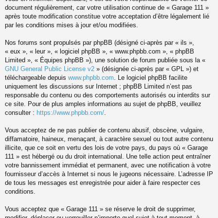
document régulièrement, car votre utilisation continue de « Garage 111 »
après toute modification constitue votre acceptation d’être légalement lié
par les conditions mises à jour et/ou modifiées.
Nos forums sont propulsés par phpBB (désigné ci-après par « ils »,
« eux », « leur », « logiciel phpBB », « www.phpbb.com », « phpBB
Limited », « Équipes phpBB »), une solution de forum publiée sous la «
GNU General Public License v2
» (désignée ci-après par « GPL ») et
téléchargeable depuis
www.phpbb.com
. Le logiciel phpBB facilite
uniquement les discussions sur Internet ; phpBB Limited n’est pas
responsable du contenu ou des comportements autorisés ou interdits sur
ce site. Pour de plus amples informations au sujet de phpBB, veuillez
consulter :
https://www.phpbb.com/
.
Vous acceptez de ne pas publier de contenu abusif, obscène, vulgaire,
diffamatoire, haineux, menaçant, à caractère sexuel ou tout autre contenu
illicite, que ce soit en vertu des lois de votre pays, du pays où « Garage
111 » est hébergé ou du droit international. Une telle action peut entraîner
votre bannissement immédiat et permanent, avec une notification à votre
fournisseur d’accès à Internet si nous le jugeons nécessaire. L’adresse IP
de tous les messages est enregistrée pour aider à faire respecter ces
conditions.
Vous acceptez que « Garage 111 » se réserve le droit de supprimer,
modifier, déplacer ou verrouiller n’importe quel sujet à tout moment, à