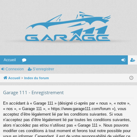
Accueil
Connexion
or
S’enregistrer
on
’e
Accueil
u
Index du forum
ne
nr
m
xi
eg
Garage 111 - Enregistrement
s
on
ist
En accédant à « Garage 111 » (désigné ci-après par « nous », « notre »,
re
« nos », « Garage 111 », « https://www.garage111.com/forum »), vous
acceptez d’être légalement lié par les conditions suivantes. Si vous
r
n’acceptez pas d’être légalement lié par toutes les conditions suivantes,
alors n’accédez pas et/ou n’utilisez pas « Garage 111 ». Nous pouvons
modifier ces conditions à tout moment et ferons tout notre possible pour
vous en informer. Cependant, il est de votre responsabilité de vérifier ce