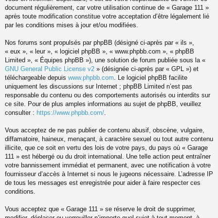
document régulièrement, car votre utilisation continue de « Garage 111 »
après toute modification constitue votre acceptation d’être légalement lié
par les conditions mises à jour et/ou modifiées.
Nos forums sont propulsés par phpBB (désigné ci-après par « ils »,
« eux », « leur », « logiciel phpBB », « www.phpbb.com », « phpBB
Limited », « Équipes phpBB »), une solution de forum publiée sous la «
GNU General Public License v2
» (désignée ci-après par « GPL ») et
téléchargeable depuis
www.phpbb.com
. Le logiciel phpBB facilite
uniquement les discussions sur Internet ; phpBB Limited n’est pas
responsable du contenu ou des comportements autorisés ou interdits sur
ce site. Pour de plus amples informations au sujet de phpBB, veuillez
consulter :
https://www.phpbb.com/
.
Vous acceptez de ne pas publier de contenu abusif, obscène, vulgaire,
diffamatoire, haineux, menaçant, à caractère sexuel ou tout autre contenu
illicite, que ce soit en vertu des lois de votre pays, du pays où « Garage
111 » est hébergé ou du droit international. Une telle action peut entraîner
votre bannissement immédiat et permanent, avec une notification à votre
fournisseur d’accès à Internet si nous le jugeons nécessaire. L’adresse IP
de tous les messages est enregistrée pour aider à faire respecter ces
conditions.
Vous acceptez que « Garage 111 » se réserve le droit de supprimer,
modifier, déplacer ou verrouiller n’importe quel sujet à tout moment, à