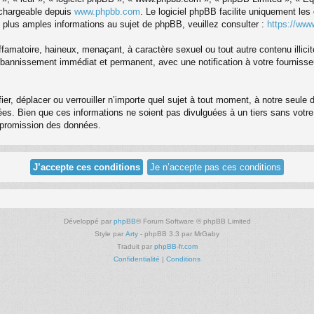
échargeable depuis
www.phpbb.com
. Le logiciel phpBB facilite uniquement le
 plus amples informations au sujet de phpBB, veuillez consulter :
https://ww
famatoire, haineux, menaçant, à caractère sexuel ou tout autre contenu illici
re bannissement immédiat et permanent, avec une notification à votre fourniss
er, déplacer ou verrouiller n’importe quel sujet à tout moment, à notre seule
s. Bien que ces informations ne soient pas divulguées à un tiers sans votre
ompromission des données.
Développé par
phpBB
® Forum Software © phpBB Limited
Style par
Arty
- phpBB 3.3 par MrGaby
Traduit par
phpBB-fr.com
Confidentialité
|
Conditions