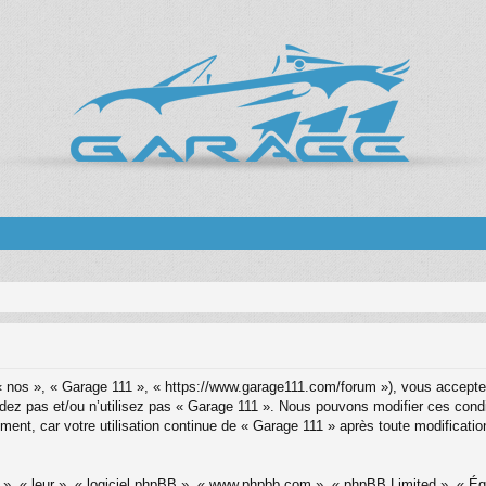
« nos », « Garage 111 », « https://www.garage111.com/forum »), vous acceptez
cédez pas et/ou n’utilisez pas « Garage 111 ». Nous pouvons modifier ces cond
ment, car votre utilisation continue de « Garage 111 » après toute modification
x », « leur », « logiciel phpBB », « www.phpbb.com », « phpBB Limited », « É