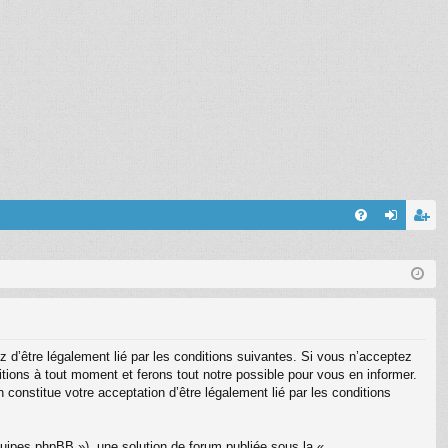
FA
on
’e
Q
ne
nr
xi
eg
on
ist
 d’être légalement lié par les conditions suivantes. Si vous n’acceptez
re
itions à tout moment et ferons tout notre possible pour vous en informer.
 constitue votre acceptation d’être légalement lié par les conditions
r
quipes phpBB »), une solution de forum publiée sous la «