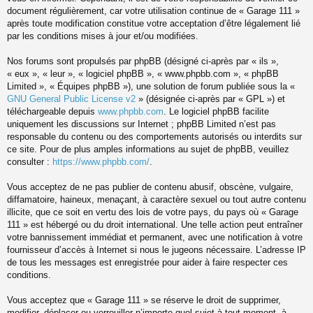
document régulièrement, car votre utilisation continue de « Garage 111 »
après toute modification constitue votre acceptation d’être légalement lié
par les conditions mises à jour et/ou modifiées.
Nos forums sont propulsés par phpBB (désigné ci-après par « ils »,
« eux », « leur », « logiciel phpBB », « www.phpbb.com », « phpBB
Limited », « Équipes phpBB »), une solution de forum publiée sous la «
GNU General Public License v2
» (désignée ci-après par « GPL ») et
téléchargeable depuis
www.phpbb.com
. Le logiciel phpBB facilite
uniquement les discussions sur Internet ; phpBB Limited n’est pas
responsable du contenu ou des comportements autorisés ou interdits sur
ce site. Pour de plus amples informations au sujet de phpBB, veuillez
consulter :
https://www.phpbb.com/
.
Vous acceptez de ne pas publier de contenu abusif, obscène, vulgaire,
diffamatoire, haineux, menaçant, à caractère sexuel ou tout autre contenu
illicite, que ce soit en vertu des lois de votre pays, du pays où « Garage
111 » est hébergé ou du droit international. Une telle action peut entraîner
votre bannissement immédiat et permanent, avec une notification à votre
fournisseur d’accès à Internet si nous le jugeons nécessaire. L’adresse IP
de tous les messages est enregistrée pour aider à faire respecter ces
conditions.
Vous acceptez que « Garage 111 » se réserve le droit de supprimer,
modifier, déplacer ou verrouiller n’importe quel sujet à tout moment, à