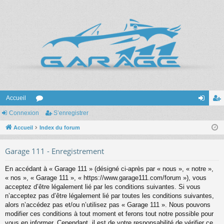
Accueil
Connexion
or
S’enregistrer
on
’e
Accueil
u
Index du forum
ne
nr
m
xi
eg
Garage 111 - Enregistrement
s
on
ist
En accédant à « Garage 111 » (désigné ci-après par « nous », « notre »,
re
« nos », « Garage 111 », « https://www.garage111.com/forum »), vous
acceptez d’être légalement lié par les conditions suivantes. Si vous
r
n’acceptez pas d’être légalement lié par toutes les conditions suivantes,
alors n’accédez pas et/ou n’utilisez pas « Garage 111 ». Nous pouvons
modifier ces conditions à tout moment et ferons tout notre possible pour
vous en informer. Cependant, il est de votre responsabilité de vérifier ce