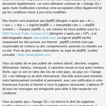
document régulièrement, car votre utilisation continue de « Garage 111 »
après toute modification constitue votre acceptation d’être légalement lié
par les conditions mises à jour et/ou modifiées.
Nos forums sont propulsés par phpBB (désigné ci-après par « ils »,
« eux », « leur », « logiciel phpBB », « www.phpbb.com », « phpBB
Limited », « Équipes phpBB »), une solution de forum publiée sous la «
GNU General Public License v2
» (désignée ci-après par « GPL ») et
téléchargeable depuis
www.phpbb.com
. Le logiciel phpBB facilite
uniquement les discussions sur Internet ; phpBB Limited n’est pas
responsable du contenu ou des comportements autorisés ou interdits sur
ce site. Pour de plus amples informations au sujet de phpBB, veuillez
consulter :
https://www.phpbb.com/
.
Vous acceptez de ne pas publier de contenu abusif, obscène, vulgaire,
diffamatoire, haineux, menaçant, à caractère sexuel ou tout autre contenu
illicite, que ce soit en vertu des lois de votre pays, du pays où « Garage
111 » est hébergé ou du droit international. Une telle action peut entraîner
votre bannissement immédiat et permanent, avec une notification à votre
fournisseur d’accès à Internet si nous le jugeons nécessaire. L’adresse IP
de tous les messages est enregistrée pour aider à faire respecter ces
conditions.
Vous acceptez que « Garage 111 » se réserve le droit de supprimer,
modifier, déplacer ou verrouiller n’importe quel sujet à tout moment, à