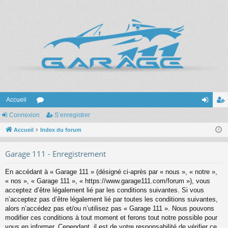
Accueil
Connexion
or
S’enregistrer
on
’e
Accueil
u
Index du forum
ne
nr
m
xi
eg
Garage 111 - Enregistrement
s
on
ist
En accédant à « Garage 111 » (désigné ci-après par « nous », « notre »,
re
« nos », « Garage 111 », « https://www.garage111.com/forum »), vous
acceptez d’être légalement lié par les conditions suivantes. Si vous
r
n’acceptez pas d’être légalement lié par toutes les conditions suivantes,
alors n’accédez pas et/ou n’utilisez pas « Garage 111 ». Nous pouvons
modifier ces conditions à tout moment et ferons tout notre possible pour
vous en informer. Cependant, il est de votre responsabilité de vérifier ce