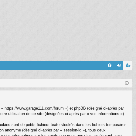
FA
on
’e
Q
ne
nr
xi
eg
on
ist
 », « https://www.garage111.com/forum ») et phpBB (désigné ci-après par
re
tre utilisation de ce site (désignées ci-après par « vos informations »).
r
kies sont de petits fichiers texte stockés dans les fichiers temporaires
ssion anonyme (désigné ci-après par « session-id »), tous deux
e des informations sur les sujets que vous avez lus, améliorant ainsi