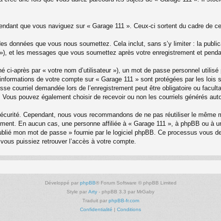
ndant que vous naviguez sur « Garage 111 ». Ceux-ci sortent du cadre de ce 
es données que vous nous soumettez. Cela inclut, sans s’y limiter : la publica
e »), et les messages que vous soumettez après votre enregistrement et pend
 ci-après par « votre nom d’utilisateur »), un mot de passe personnel utilisé
es informations de votre compte sur « Garage 111 » sont protégées par les lois
sse courriel demandée lors de l’enregistrement peut être obligatoire ou facul
. Vous pouvez également choisir de recevoir ou non les courriels générés aut
sécurité. Cependant, nous vous recommandons de ne pas réutiliser le même mo
ement. En aucun cas, une personne affiliée à « Garage 111 », à phpBB ou à 
 oublié mon mot de passe » fournie par le logiciel phpBB. Ce processus vous d
vous puissiez retrouver l’accès à votre compte.
Développé par
phpBB
® Forum Software © phpBB Limited
Style par
Arty
- phpBB 3.3 par MrGaby
Traduit par
phpBB-fr.com
Confidentialité
|
Conditions