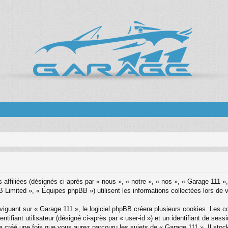
 affiliées (désignés ci-après par « nous », « notre », « nos », « Garage 111
 Limited », « Équipes phpBB ») utilisent les informations collectées lors de vo
guant sur « Garage 111 », le logiciel phpBB créera plusieurs cookies. Les coo
ntifiant utilisateur (désigné ci-après par « user-id ») et un identifiant de se
 créé une fois que vous aurez parcouru les sujets de « Garage 111 ». Il stock