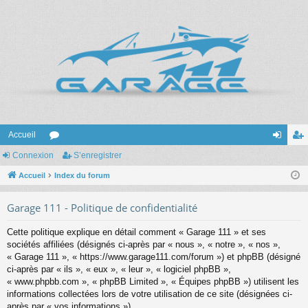
Accueil
Connexion
or
S’enregistrer
on
’e
Accueil
u
Index du forum
ne
nr
m
xi
eg
Garage 111 - Politique de confidentialité
s
on
ist
Cette politique explique en détail comment « Garage 111 » et ses
re
sociétés affiliées (désignés ci-après par « nous », « notre », « nos »,
« Garage 111 », « https://www.garage111.com/forum ») et phpBB (désigné
r
ci-après par « ils », « eux », « leur », « logiciel phpBB »,
« www.phpbb.com », « phpBB Limited », « Équipes phpBB ») utilisent les
informations collectées lors de votre utilisation de ce site (désignées ci-
après par « vos informations »).