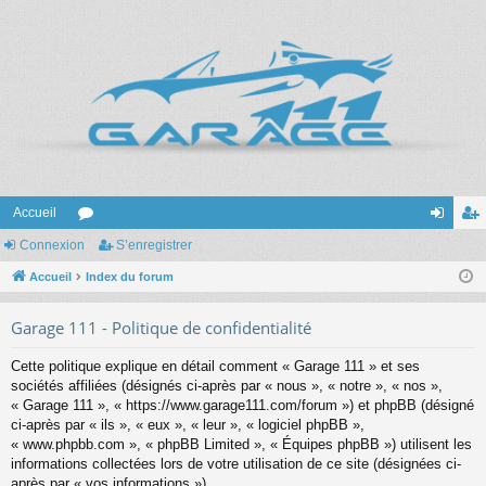
Accueil
Connexion
or
S’enregistrer
on
’e
Accueil
u
Index du forum
ne
nr
m
xi
eg
Garage 111 - Politique de confidentialité
s
on
ist
Cette politique explique en détail comment « Garage 111 » et ses
re
sociétés affiliées (désignés ci-après par « nous », « notre », « nos »,
« Garage 111 », « https://www.garage111.com/forum ») et phpBB (désigné
r
ci-après par « ils », « eux », « leur », « logiciel phpBB »,
« www.phpbb.com », « phpBB Limited », « Équipes phpBB ») utilisent les
informations collectées lors de votre utilisation de ce site (désignées ci-
après par « vos informations »).