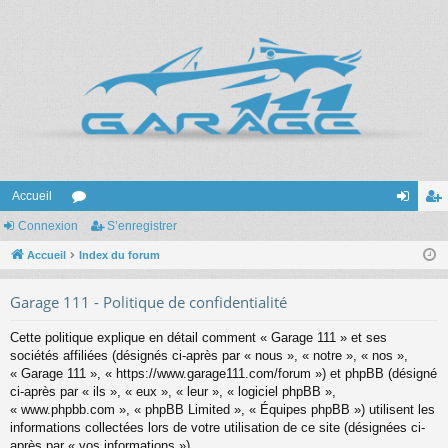
Accueil
Connexion
or
S’enregistrer
on
’e
Accueil
u
Index du forum
ne
nr
m
xi
eg
Garage 111 - Politique de confidentialité
s
on
ist
Cette politique explique en détail comment « Garage 111 » et ses
re
sociétés affiliées (désignés ci-après par « nous », « notre », « nos »,
« Garage 111 », « https://www.garage111.com/forum ») et phpBB (désigné
r
ci-après par « ils », « eux », « leur », « logiciel phpBB »,
« www.phpbb.com », « phpBB Limited », « Équipes phpBB ») utilisent les
informations collectées lors de votre utilisation de ce site (désignées ci-
après par « vos informations »).