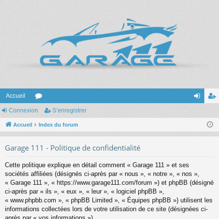
Accueil
Connexion
or
S’enregistrer
on
’e
Accueil
u
Index du forum
ne
nr
m
xi
eg
Garage 111 - Politique de confidentialité
s
on
ist
Cette politique explique en détail comment « Garage 111 » et ses
re
sociétés affiliées (désignés ci-après par « nous », « notre », « nos »,
« Garage 111 », « https://www.garage111.com/forum ») et phpBB (désigné
r
ci-après par « ils », « eux », « leur », « logiciel phpBB »,
« www.phpbb.com », « phpBB Limited », « Équipes phpBB ») utilisent les
informations collectées lors de votre utilisation de ce site (désignées ci-
après par « vos informations »).