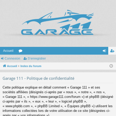
Accueil
Connexion
or
S’enregistrer
on
’e
Accueil
u
Index du forum
ne
nr
m
xi
eg
Garage 111 - Politique de confidentialité
s
on
ist
Cette politique explique en détail comment « Garage 111 » et ses
re
sociétés affiliées (désignés ci-après par « nous », « notre », « nos »,
« Garage 111 », « https://www.garage111.com/forum ») et phpBB (désigné
r
ci-après par « ils », « eux », « leur », « logiciel phpBB »,
« www.phpbb.com », « phpBB Limited », « Équipes phpBB ») utilisent les
informations collectées lors de votre utilisation de ce site (désignées ci-
après par « vos informations »).