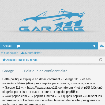
Accueil
Connexion
or
S’enregistrer
on
’e
Accueil
u
Index du forum
ne
nr
m
xi
eg
Garage 111 - Politique de confidentialité
s
on
ist
Cette politique explique en détail comment « Garage 111 » et ses
re
sociétés affiliées (désignés ci-après par « nous », « notre », « nos »,
« Garage 111 », « https://www.garage111.com/forum ») et phpBB (désigné
r
ci-après par « ils », « eux », « leur », « logiciel phpBB »,
« www.phpbb.com », « phpBB Limited », « Équipes phpBB ») utilisent les
informations collectées lors de votre utilisation de ce site (désignées ci-
après par « vos informations »).