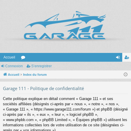
Accueil
Connexion
or
S’enregistrer
on
’e
Accueil
u
Index du forum
ne
nr
m
xi
eg
Garage 111 - Politique de confidentialité
s
on
ist
Cette politique explique en détail comment « Garage 111 » et ses
re
sociétés affiliées (désignés ci-après par « nous », « notre », « nos »,
« Garage 111 », « https://www.garage111.com/forum ») et phpBB (désigné
r
ci-après par « ils », « eux », « leur », « logiciel phpBB »,
« www.phpbb.com », « phpBB Limited », « Équipes phpBB ») utilisent les
informations collectées lors de votre utilisation de ce site (désignées ci-
après par « vos informations »).