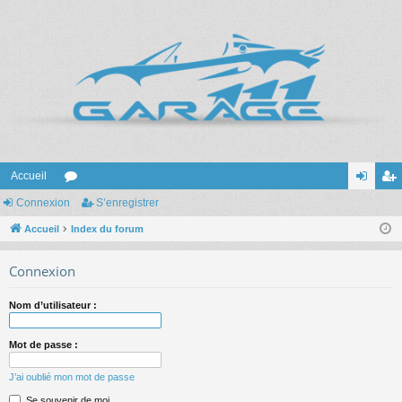
Accueil
Connexion
or
S’enregistrer
on
’e
Accueil
u
Index du forum
ne
nr
m
xi
eg
Connexion
s
on
ist
Nom d’utilisateur :
re
r
Mot de passe :
J’ai oublié mon mot de passe
Se souvenir de moi