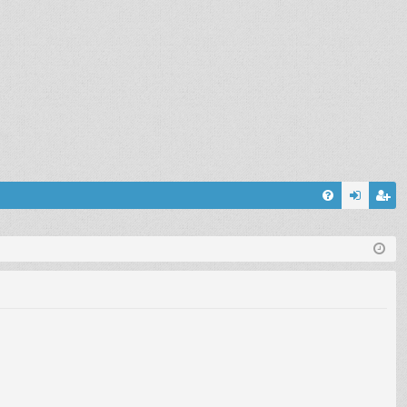
FA
on
’e
Q
ne
nr
xi
eg
on
ist
re
r