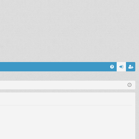
FA
on
’e
Q
ne
nr
xi
eg
on
ist
re
r