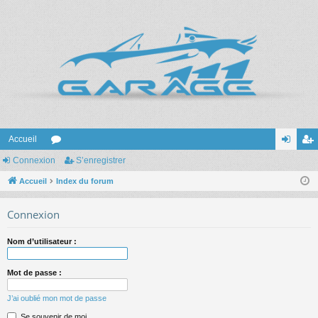
Accueil
Connexion
or
S’enregistrer
on
’e
Accueil
u
Index du forum
ne
nr
m
xi
eg
Connexion
s
on
ist
Nom d’utilisateur :
re
r
Mot de passe :
J’ai oublié mon mot de passe
Se souvenir de moi