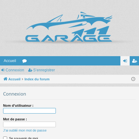
Accueil
Connexion
or
S’enregistrer
on
’e
Accueil
u
Index du forum
ne
nr
m
xi
eg
Connexion
s
on
ist
Nom d’utilisateur :
re
r
Mot de passe :
J’ai oublié mon mot de passe
Se souvenir de moi