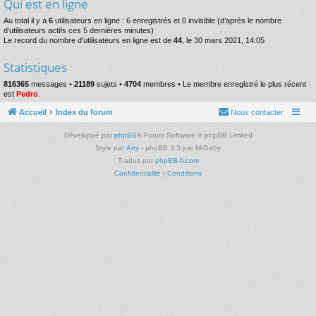
Qui est en ligne
Au total il y a
6
utilisateurs en ligne : 6 enregistrés et 0 invisible (d’après le nombre
d’utilisateurs actifs ces 5 dernières minutes)
Le record du nombre d’utilisateurs en ligne est de
44
, le 30 mars 2021, 14:05
Statistiques
816365
messages •
21189
sujets •
4704
membres • Le membre enregistré le plus récent
est
Pedro
.
Accueil
Index du forum
Nous contacter
Développé par
phpBB
® Forum Software © phpBB Limited
Style par
Arty
- phpBB 3.3 par MrGaby
Traduit par
phpBB-fr.com
Confidentialité
|
Conditions