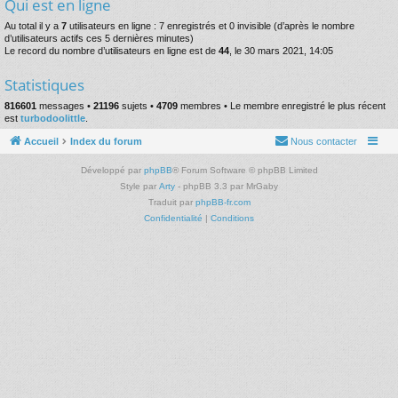
Qui est en ligne
Au total il y a
7
utilisateurs en ligne : 7 enregistrés et 0 invisible (d’après le nombre
d’utilisateurs actifs ces 5 dernières minutes)
Le record du nombre d’utilisateurs en ligne est de
44
, le 30 mars 2021, 14:05
Statistiques
816601
messages •
21196
sujets •
4709
membres • Le membre enregistré le plus récent
est
turbodoolittle
.
Accueil
Index du forum
Nous contacter
Développé par
phpBB
® Forum Software © phpBB Limited
Style par
Arty
- phpBB 3.3 par MrGaby
Traduit par
phpBB-fr.com
Confidentialité
|
Conditions