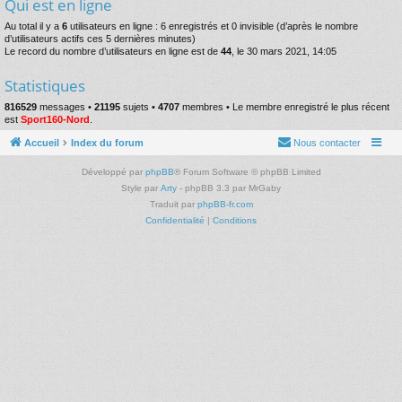
Qui est en ligne
Au total il y a
6
utilisateurs en ligne : 6 enregistrés et 0 invisible (d’après le nombre
d’utilisateurs actifs ces 5 dernières minutes)
Le record du nombre d’utilisateurs en ligne est de
44
, le 30 mars 2021, 14:05
Statistiques
816529
messages •
21195
sujets •
4707
membres • Le membre enregistré le plus récent
est
Sport160-Nord
.
Accueil
Index du forum
Nous contacter
Développé par
phpBB
® Forum Software © phpBB Limited
Style par
Arty
- phpBB 3.3 par MrGaby
Traduit par
phpBB-fr.com
Confidentialité
|
Conditions