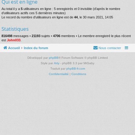
Qui est en ligne
Au total il y a
5
utilisateurs en ligne : 5 enregistrés et 0 invisible (d’après le nombre
d’utilisateurs actifs ces 5 dernières minutes)
Le record du nombre d’utilisateurs en ligne est de
44
, le 30 mars 2021, 14:05
Statistiques
816498
messages •
21193
sujets •
4706
membres • Le membre enregistré le plus récent
est
John033
.
Accueil
Index du forum
Nous contacter
Développé par
phpBB
® Forum Software © phpBB Limited
Style par
Arty
- phpBB 3.3 par MrGaby
Traduit par
phpBB-fr.com
Confidentialité
|
Conditions