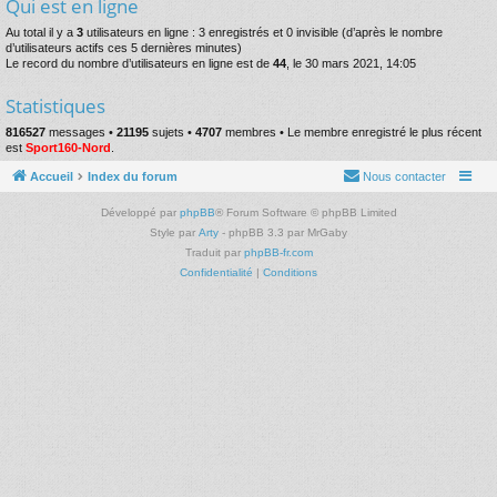
Qui est en ligne
Au total il y a
3
utilisateurs en ligne : 3 enregistrés et 0 invisible (d’après le nombre
d’utilisateurs actifs ces 5 dernières minutes)
Le record du nombre d’utilisateurs en ligne est de
44
, le 30 mars 2021, 14:05
Statistiques
816527
messages •
21195
sujets •
4707
membres • Le membre enregistré le plus récent
est
Sport160-Nord
.
Accueil
Index du forum
Nous contacter
Développé par
phpBB
® Forum Software © phpBB Limited
Style par
Arty
- phpBB 3.3 par MrGaby
Traduit par
phpBB-fr.com
Confidentialité
|
Conditions