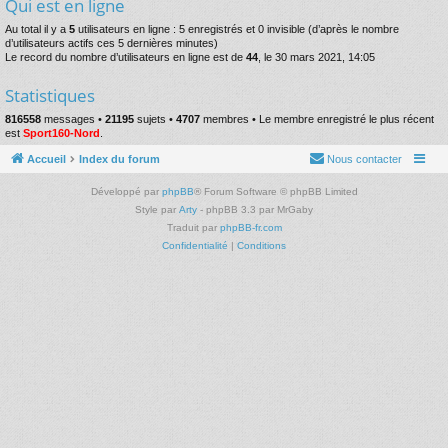
Qui est en ligne
Au total il y a
5
utilisateurs en ligne : 5 enregistrés et 0 invisible (d’après le nombre
d’utilisateurs actifs ces 5 dernières minutes)
Le record du nombre d’utilisateurs en ligne est de
44
, le 30 mars 2021, 14:05
Statistiques
816558
messages •
21195
sujets •
4707
membres • Le membre enregistré le plus récent
est
Sport160-Nord
.
Accueil
Index du forum
Nous contacter
Développé par
phpBB
® Forum Software © phpBB Limited
Style par
Arty
- phpBB 3.3 par MrGaby
Traduit par
phpBB-fr.com
Confidentialité
|
Conditions