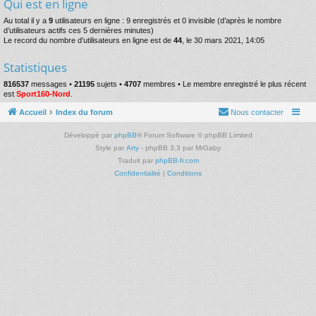
Qui est en ligne
Au total il y a
9
utilisateurs en ligne : 9 enregistrés et 0 invisible (d’après le nombre
d’utilisateurs actifs ces 5 dernières minutes)
Le record du nombre d’utilisateurs en ligne est de
44
, le 30 mars 2021, 14:05
Statistiques
816537
messages •
21195
sujets •
4707
membres • Le membre enregistré le plus récent
est
Sport160-Nord
.
Accueil
Index du forum
Nous contacter
Développé par
phpBB
® Forum Software © phpBB Limited
Style par
Arty
- phpBB 3.3 par MrGaby
Traduit par
phpBB-fr.com
Confidentialité
|
Conditions