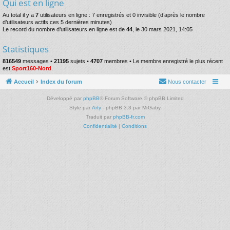
Qui est en ligne
Au total il y a
7
utilisateurs en ligne : 7 enregistrés et 0 invisible (d’après le nombre
d’utilisateurs actifs ces 5 dernières minutes)
Le record du nombre d’utilisateurs en ligne est de
44
, le 30 mars 2021, 14:05
Statistiques
816549
messages •
21195
sujets •
4707
membres • Le membre enregistré le plus récent
est
Sport160-Nord
.
Accueil
Index du forum
Nous contacter
Développé par
phpBB
® Forum Software © phpBB Limited
Style par
Arty
- phpBB 3.3 par MrGaby
Traduit par
phpBB-fr.com
Confidentialité
|
Conditions