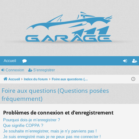
Accueil
Connexion
or
S’enregistrer
on
’e
Accueil
u
Index du forum
Foire aux questions (Questions posées fréquemment)
ne
nr
Foire aux questions (Questions posées
m
xi
eg
fréquemment)
s
on
ist
re
Problèmes de connexion et d’enregistrement
r
Pourquoi dois-je m’enregistrer ?
Que signifie COPPA ?
Je souhaite m’enregistrer, mais je n’y parviens pas !
Je suis enregistré mais je ne peux pas me connecter !