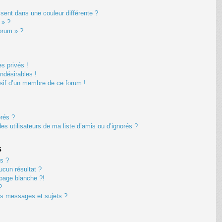
ent dans une couleur différente ?
 » ?
forum » ?
s privés !
ndésirables !
usif d’un membre de ce forum !
orés ?
s utilisateurs de ma liste d’amis ou d’ignorés ?
s
s ?
cun résultat ?
page blanche ?!
?
s messages et sujets ?