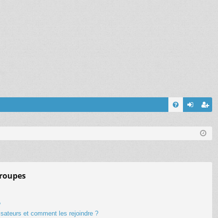
FA
on
’e
Q
ne
nr
xi
eg
on
ist
groupes
re
r
?
lisateurs et comment les rejoindre ?