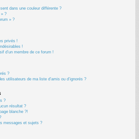
ent dans une couleur différente ?
 » ?
forum » ?
s privés !
ndésirables !
usif d’un membre de ce forum !
orés ?
s utilisateurs de ma liste d’amis ou d’ignorés ?
s
s ?
cun résultat ?
page blanche ?!
?
s messages et sujets ?