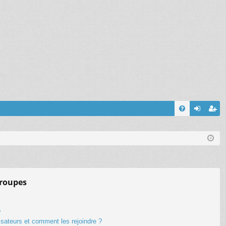
FA
on
’e
Q
ne
nr
xi
eg
on
ist
groupes
re
r
?
lisateurs et comment les rejoindre ?