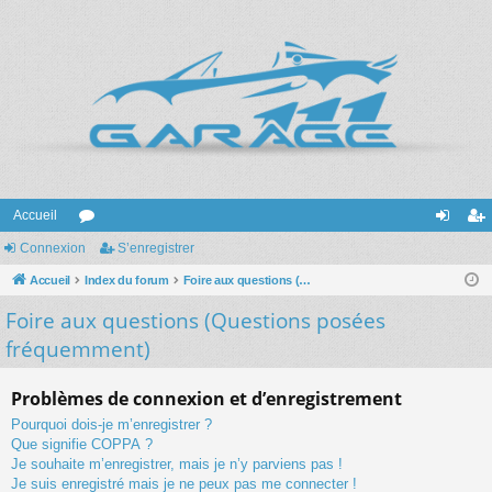
Accueil
Connexion
or
S’enregistrer
on
’e
Accueil
u
Index du forum
Foire aux questions (Questions posées fréquemment)
ne
nr
Foire aux questions (Questions posées
m
xi
eg
fréquemment)
s
on
ist
re
Problèmes de connexion et d’enregistrement
r
Pourquoi dois-je m’enregistrer ?
Que signifie COPPA ?
Je souhaite m’enregistrer, mais je n’y parviens pas !
Je suis enregistré mais je ne peux pas me connecter !