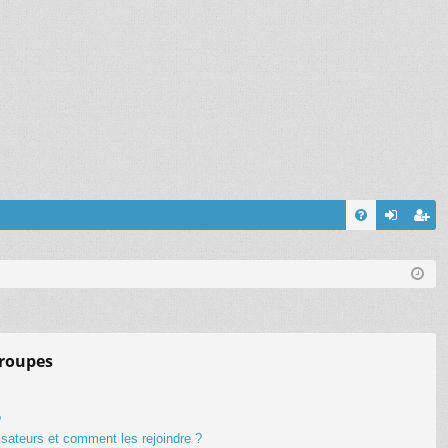
FA
on
’e
Q
ne
nr
xi
eg
on
ist
groupes
re
r
?
lisateurs et comment les rejoindre ?