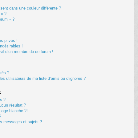
ent dans une couleur différente ?
 » ?
forum » ?
s privés !
ndésirables !
usif d’un membre de ce forum !
orés ?
s utilisateurs de ma liste d’amis ou d’ignorés ?
s
s ?
cun résultat ?
page blanche ?!
?
s messages et sujets ?