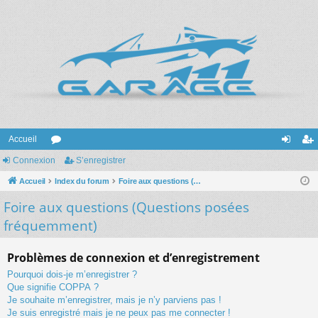
Accueil
Connexion
or
S’enregistrer
on
’e
Accueil
u
Index du forum
Foire aux questions (Questions posées fréquemment)
ne
nr
Foire aux questions (Questions posées
m
xi
eg
fréquemment)
s
on
ist
re
Problèmes de connexion et d’enregistrement
r
Pourquoi dois-je m’enregistrer ?
Que signifie COPPA ?
Je souhaite m’enregistrer, mais je n’y parviens pas !
Je suis enregistré mais je ne peux pas me connecter !